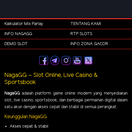
Kalkulator Mix Parlay
TENTANG KAMI
INFO NAGAGG
RTP SLOTS
DEMO SLOT
INFO ZONA GACOR
NagaGG – Slot Online, Live Casino &
Sportsbook
NagaGG
adalah platform game online modern yang menyediakan
slot, live casino, sportsbook, dan berbagai permainan digital dalam
satu akun dengan akses cepat dan stabil di semua perangkat.
Keunggulan NagaGG
Akses cepat & stabil