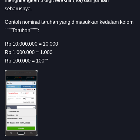
menghilangkan 3 digit terakhir (nol) dari jumlah
seharusnya.
Contoh nominal taruhan yang dimasukkan kedalam kolom
""""Taruhan"""":
Rp 10.000.000 = 10.000
Rp 1.000.000 = 1.000
Rp 100.000 = 100""