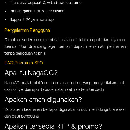
Transaksi deposit & withdraw real-time
Ribuan game slot & live casino
Support 24 jam nonstop
Pengalaman Pengguna
Tampilan sederhana membuat navigasi lebih cepat dan nyaman.
Semua fitur dirancang agar pemain dapat menikmati permainan
tanpa gangguan teknis.
FAQ Premium SEO
Apa itu NagaGG?
NagaGG adalah platform permainan online yang menyediakan slot,
casino live, dan sportsbook dalam satu sistem terpadu.
Apakah aman digunakan?
Ya, sistem keamanan berlapis digunakan untuk melindungi transaksi
dan data pengguna.
Apakah tersedia RTP & promo?