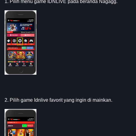
1. Pilih menu game IDNLIVE pada beranda Nagagg.
2. Pilih game Idnlive favorit yang ingin di mainkan.