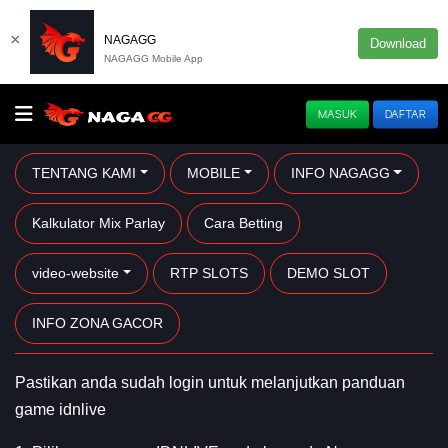
×
NAGAGG
Download
NAGAGG Mobile App
MASUK
DAFTAR
TENTANG KAMI
MOBILE
INFO NAGAGG
Kalkulator Mix Parlay
Cara Betting
video-website
RTP SLOTS
DEMO SLOT
INFO ZONA GACOR
Pastikan anda sudah login untuk melanjutkan panduan
game idnlive