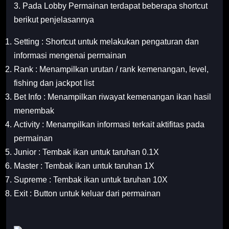
3. Pada Lobby Permainan terdapat beberapa shortcut
berikut penjelasannya
Setting : Shortcut untuk melakukan pengaturan dan
informasi mengenai permainan
Rank : Menampilkan urutan / rank kemenangan, level,
fishing dan jackpot list
Bet Info : Menampilkan riwayat kemenangan ikan hasil
menembak
Activity : Menampilkan informasi terkait aktifitas pada
permainan
Junior : Tembak ikan untuk taruhan 0.1X
Master : Tembak ikan untuk taruhan 1X
Supreme : Tembak ikan untuk taruhan 10X
Exit : Button untuk keluar dari permainan