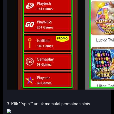
3. Klik ""spin"" untuk memulai permainan slots.