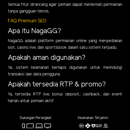
Semua fitur dirancang agar pemain dapat menikmati permainan
tanpa gangguan teknis.
FAQ Premium SEO
Apa itu NagaGG?
NagaGG adalah platform permainan online yang menyediakan
slot, casino live, dan sportsbook dalam satu sistem terpadu.
Apakah aman digunakan?
Ya, sistem keamanan berlapis digunakan untuk melindungi
transaksi dan data pengguna.
Apakah tersedia RTP & promo?
Ya, tersedia RTP live, bonus deposit, cashback, dan event
harian untuk pemain aktif.
Dukungan Perangkat :
Keamanan Terjamin :