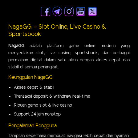
NagaGG – Slot Online, Live Casino &
Sportsbook
NagaGG
adalah platform game online modern yang
menyediakan slot, live casino, sportsbook, dan berbagai
permainan digital dalam satu akun dengan akses cepat dan
stabil di semua perangkat.
Keunggulan NagaGG
Akses cepat & stabil
Transaksi deposit & withdraw real-time
Ribuan game slot & live casino
Support 24 jam nonstop
Pengalaman Pengguna
Tampilan sederhana membuat navigasi lebih cepat dan nyaman.