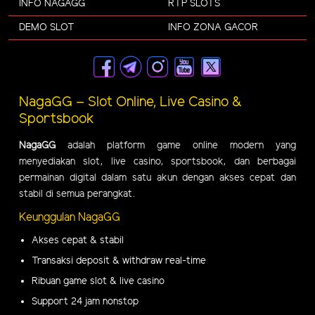
INFO NAGAGG
RTP SLOTS
DEMO SLOT
INFO ZONA GACOR
NagaGG – Slot Online, Live Casino &
Sportsbook
NagaGG
adalah platform game online modern yang
menyediakan slot, live casino, sportsbook, dan berbagai
permainan digital dalam satu akun dengan akses cepat dan
stabil di semua perangkat.
Keunggulan NagaGG
Akses cepat & stabil
Transaksi deposit & withdraw real-time
Ribuan game slot & live casino
Support 24 jam nonstop