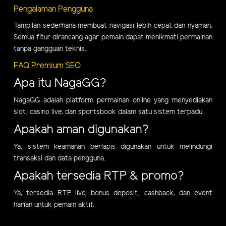
Pengalaman Pengguna
Tampilan sederhana membuat navigasi lebih cepat dan nyaman.
Semua fitur dirancang agar pemain dapat menikmati permainan
tanpa gangguan teknis.
FAQ Premium SEO
Apa itu NagaGG?
NagaGG adalah platform permainan online yang menyediakan
slot, casino live, dan sportsbook dalam satu sistem terpadu.
Apakah aman digunakan?
Ya, sistem keamanan berlapis digunakan untuk melindungi
transaksi dan data pengguna.
Apakah tersedia RTP & promo?
Ya, tersedia RTP live, bonus deposit, cashback, dan event
harian untuk pemain aktif.