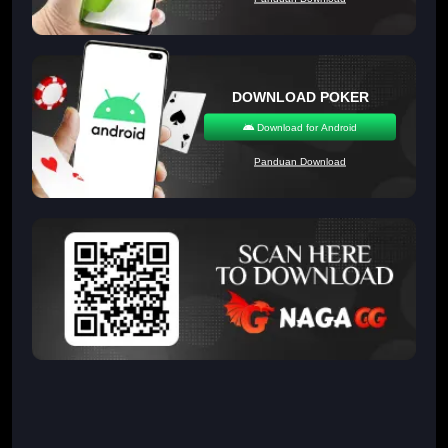
DOWNLOAD POKER
Download for Android
Panduan Download