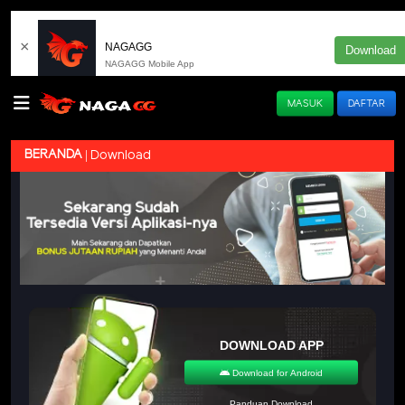
×
NAGAGG
Download
NAGAGG Mobile App
MASUK
DAFTAR
BERANDA
Download
DOWNLOAD APP
Download for Android
Panduan Download