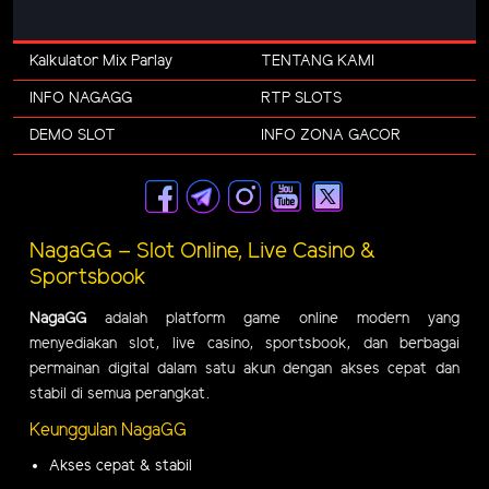
Kalkulator Mix Parlay
TENTANG KAMI
INFO NAGAGG
RTP SLOTS
DEMO SLOT
INFO ZONA GACOR
NagaGG – Slot Online, Live Casino &
Sportsbook
NagaGG
adalah platform game online modern yang
menyediakan slot, live casino, sportsbook, dan berbagai
permainan digital dalam satu akun dengan akses cepat dan
stabil di semua perangkat.
Keunggulan NagaGG
Akses cepat & stabil